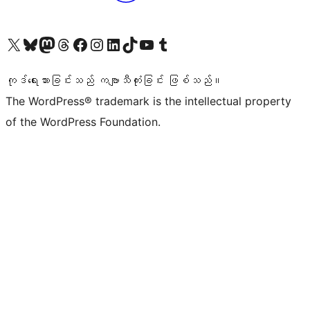
ကျွန်ုပ်တို့၏ X (ယခင် Twitter) အကောင့်သို့ သွားရောက်ကြည့်ရှုပါ
ကျွန်ုပ်တို့၏ Bluesky အကောင့်သို့ ဝင်ရောက်ကြည့်ရှုရန်
ကျွန်ုပ်တို့၏ Mastodon အကောင့်သို့ သွားရောက်ကြည့်ရှုပါ
ကျွန်ုပ်တို့၏ Threads အကောင့်သို့ ဝင်ရောက်ကြည့်ရှုရန်
ကျွန်ုပ်တို့၏ Facebook စာမျက်နှာသို့ သွားရောက်ကြည့်ရှုပါ
ကျွန်ုပ်တို့၏ Instagram အကောင့်သို့ သွားရောက်ကြည့်ရှုပါ
ကျွန်ုပ်တို့၏ LinkedIn အကောင့်သို့ သွားရောက်ကြည့်ရှုပါ
ကျွန်ုပ်တို့၏ TikTok အကောင့်သို့ ဝင်ရောက်ကြည့်ရှုရန်
ကျွန်ုပ်တို့၏ YouTube ချန်နယ်သို့ သွားရောက်ကြည့်ရှုပါ
ကျွန်ုပ်တို့၏ Tumblr အကောင့်သို့ ဝင်ရောက်ကြည့်ရှုရန်
ကုဒ်ရေးသားခြင်းသည် ကဗျာသီကုံးခြင်း ဖြစ်သည်။
The WordPress® trademark is the intellectual property
of the WordPress Foundation.