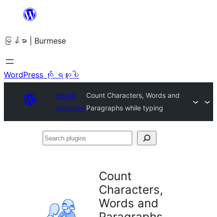
အကြောင်းအရာ
သို့
မြန်မာ | Burmese
ကျော်သွား
ရန်
WordPress ကို ရယူပါ
Plugin
Count Characters, Words and
Directory
Paragraphs while typing
Search
plugins
Count
Characters,
Words and
Paragraphs