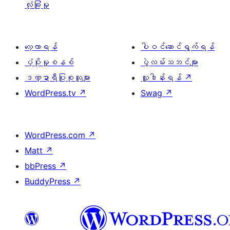
လုံခြုံမှု
လေ့လာရန်
ပါဝင်ဆောင်ရွက်ရန်
ပံ့ပိုးမှုစနစ်
ပွဲလမ်းသဘင်များ
ဒဏ္ဍာရီပြုစုသူများ
လှူဒါန်းရန်
↗
WordPress.tv
↗
Swag
↗
WordPress.com
↗
Matt
↗
bbPress
↗
BuddyPress
↗