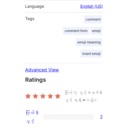
Language
English (US)
Tags
comment
comment form
emoji
emoji meaning
insert emoji
Advanced View
Ratings
ကြယ် ၅ ပွင့်အနက်
5
ပွင့် ရရှိထားသည်။
ကြယ် 5
2
ကြယ်
ပွင့်