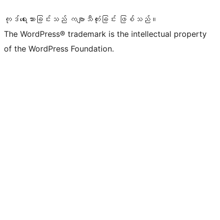
ကုဒ်ရေးသားခြင်းသည် ကဗျာသီကုံးခြင်း ဖြစ်သည်။
The WordPress® trademark is the intellectual property
of the WordPress Foundation.