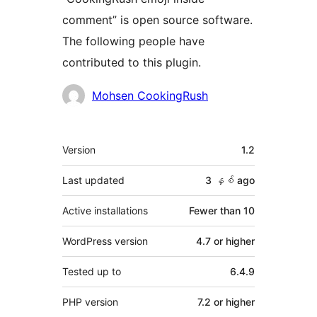
comment” is open source software.
The following people have
contributed to this plugin.
Contributors
Mohsen CookingRush
Meta
Version
1.2
Last updated
3 နှစ်
ago
Active installations
Fewer than 10
WordPress version
4.7 or higher
Tested up to
6.4.9
PHP version
7.2 or higher