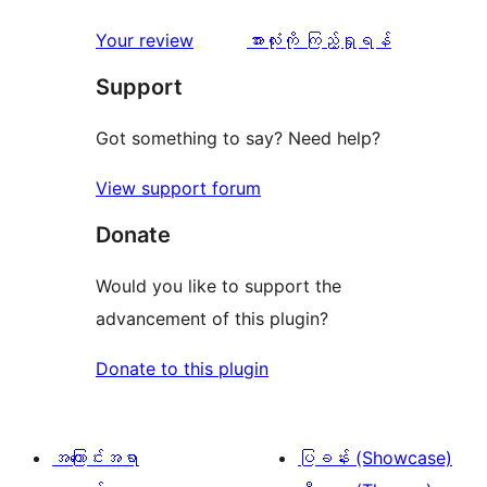
1
0
သုံးသပ်
ပွင့်
သုံးသပ်
Your review
အားလုံးကို ကြည့်ရှုရန်
စောင်
ချက်
အဆင့်
ချက်
Support
0
သုံးသပ်
စောင်
ချက်
Got something to say? Need help?
0
View support forum
စောင်
Donate
Would you like to support the
advancement of this plugin?
Donate to this plugin
အကြောင်းအရာ
ပြခန်း (Showcase)