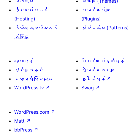
သတင်းများ
သီးမားများ (Themes)
ဟို့စတင်းစနစ်
ပလပ်အင်များ
(Hosting)
(Plugins)
ကိုယ်ရေးအချက်အလက်
ပုံစံငယ်များ (Patterns)
လုံခြုံမှု
လေ့လာရန်
ပါဝင်ဆောင်ရွက်ရန်
ပံ့ပိုးမှုစနစ်
ပွဲလမ်းသဘင်များ
ဒဏ္ဍာရီပြုစုသူများ
လှူဒါန်းရန်
↗
WordPress.tv
↗
Swag
↗
WordPress.com
↗
Matt
↗
bbPress
↗