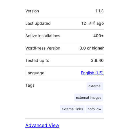
Meta
Version
1.1.3
Last updated
12 နှစ်
ago
Active installations
400+
WordPress version
3.0 or higher
Tested up to
3.9.40
Language
English (US)
Tags
external
external images
external links
nofollow
Advanced View