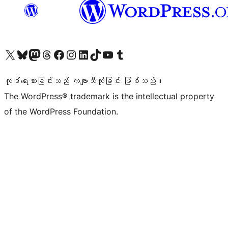
ကျွန်ုပ်တို့၏ X (ယခင် Twitter) အကောင့်သို့ သွားရောက်ကြည့်ရှုပါ
ကျွန်ုပ်တို့၏ Bluesky အကောင့်သို့ ဝင်ရောက်ကြည့်ရှုရန်
ကျွန်ုပ်တို့၏ Mastodon အကောင့်သို့ သွားရောက်ကြည့်ရှုပါ
ကျွန်ုပ်တို့၏ Threads အကောင့်သို့ ဝင်ရောက်ကြည့်ရှုရန်
ကျွန်ုပ်တို့၏ Facebook စာမျက်နှာသို့ သွားရောက်ကြည့်ရှုပါ
ကျွန်ုပ်တို့၏ Instagram အကောင့်သို့ သွားရောက်ကြည့်ရှုပါ
ကျွန်ုပ်တို့၏ LinkedIn အကောင့်သို့ သွားရောက်ကြည့်ရှုပါ
ကျွန်ုပ်တို့၏ TikTok အကောင့်သို့ ဝင်ရောက်ကြည့်ရှုရန်
ကျွန်ုပ်တို့၏ YouTube ချန်နယ်သို့ သွားရောက်ကြည့်ရှုပါ
ကျွန်ုပ်တို့၏ Tumblr အကောင့်သို့ ဝင်ရောက်ကြည့်ရှုရန်
ကုဒ်ရေးသားခြင်းသည် ကဗျာသီကုံးခြင်း ဖြစ်သည်။
The WordPress® trademark is the intellectual property
of the WordPress Foundation.