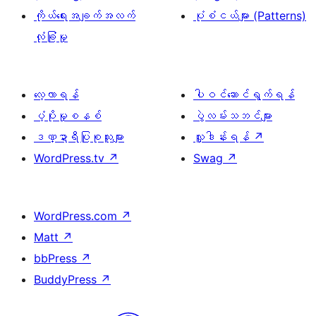
ကိုယ်ရေးအချက်အလက်
ပုံစံငယ်များ (Patterns)
လုံခြုံမှု
လေ့လာရန်
ပါဝင်ဆောင်ရွက်ရန်
ပံ့ပိုးမှုစနစ်
ပွဲလမ်းသဘင်များ
ဒဏ္ဍာရီပြုစုသူများ
လှူဒါန်းရန်
↗
WordPress.tv
↗
Swag
↗
WordPress.com
↗
Matt
↗
bbPress
↗
BuddyPress
↗