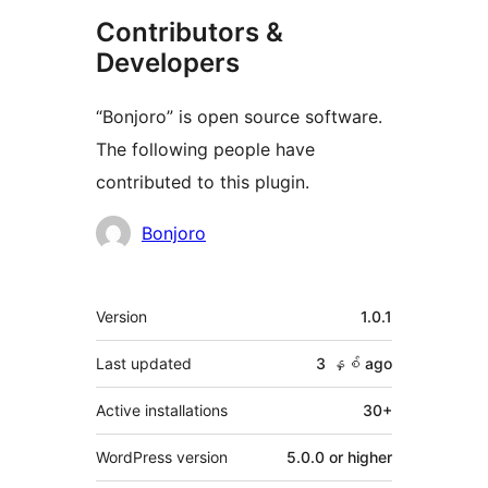
Contributors &
Developers
“Bonjoro” is open source software.
The following people have
contributed to this plugin.
Contributors
Bonjoro
Meta
Version
1.0.1
Last updated
3 နှစ်
ago
Active installations
30+
WordPress version
5.0.0 or higher