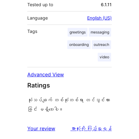
Tested up to
6.1.11
Language
English (US)
Tags
greetings
messaging
onboarding
outreach
video
Advanced View
Ratings
သုံးသပ်ချက် တစ်စုံတစ်ရာ တင်သွင်းထား
ခြင်း မရှိသေးပါ။
သုံးသပ်
Your review
အားလုံးကို ကြည့်ရှုရန်
ချက်