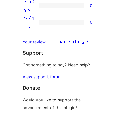
3
ကြယ် 2
0
1
သုံးသပ်
ပွင့်
ကြယ်
ပွင့်
စောင်
ချက်
အဆင့်
2
ကြယ် 1
0
0
သုံးသပ်
ပွင့်
ကြယ်
ပွင့်
စောင်
ချက်
အဆင့်
1
0
သုံးသပ်
ပွင့်
သုံးသပ်
Your review
အားလုံးကို ကြည့်ရှုရန်
စောင်
ချက်
အဆင့်
ချက်
Support
0
သုံးသပ်
စောင်
ချက်
Got something to say? Need help?
0
View support forum
စောင်
Donate
Would you like to support the
advancement of this plugin?