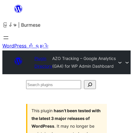
အကြောင်းအရာ
သို့
မြန်မာ | Burmese
ကျော်သွား
ရန်
WordPress ကို ရယူပါ
Plugin
AZO Tracking – Google Analytics
Directory
(GA4) for WP Admin Dashboard
Search
plugins
This plugin
hasn’t been tested with
the latest 3 major releases of
WordPress
. It may no longer be