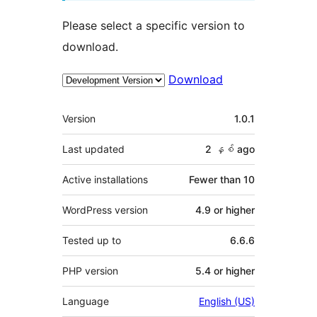
Please select a specific version to
download.
Download
Meta
Version
1.0.1
Last updated
2 နှစ်
ago
Active installations
Fewer than 10
WordPress version
4.9 or higher
Tested up to
6.6.6
PHP version
5.4 or higher
Language
English (US)