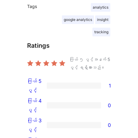
Tags
analytics
google analytics
insight
tracking
Ratings
ကြယ် ၅ ပွင့်အနက်
5
ပွင့် ရရှိထားသည်။
ကြယ် 5
1
ကြယ်
ပွင့်
5
ကြယ် 4
0
ပွင့်
ကြယ်
ပွင့်
အဆင့်
4
ကြယ် 3
0
သုံးသပ်
ပွင့်
ကြယ်
ပွင့်
ချက်
အဆင့်