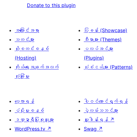
Donate to this plugin
အကြောင်းအရာ
ပြခန်း (Showcase)
သတင်းများ
သီးမားများ (Themes)
ဟို့စတင်းစနစ်
ပလပ်အင်များ
(Hosting)
(Plugins)
ကိုယ်ရေးအချက်အလက်
ပုံစံငယ်များ (Patterns)
လုံခြုံမှု
လေ့လာရန်
ပါဝင်ဆောင်ရွက်ရန်
ပံ့ပိုးမှုစနစ်
ပွဲလမ်းသဘင်များ
ဒဏ္ဍာရီပြုစုသူများ
လှူဒါန်းရန်
↗
WordPress.tv
↗
Swag
↗