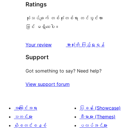
Ratings
သုံးသပ်ချက် တစ်စုံတစ်ရာ တင်သွင်းထား
ခြင်း မရှိသေးပါ။
သုံးသပ်
Your review
အားလုံးကို ကြည့်ရှုရန်
ချက်
Support
Got something to say? Need help?
View support forum
အကြောင်းအရာ
ပြခန်း (Showcase)
သတင်းများ
သီးမားများ (Themes)
ဟို့စတင်းစနစ်
ပလပ်အင်များ