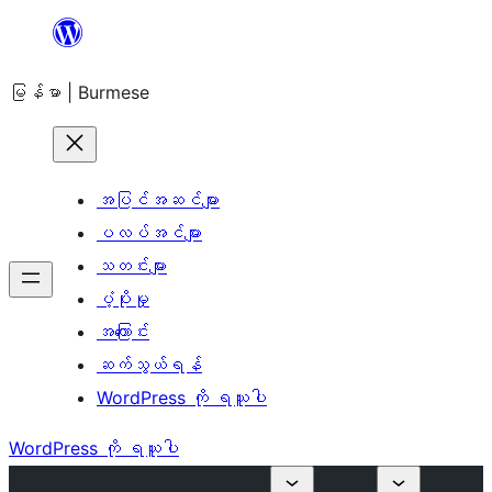
အကြောင်းအရာ
သို့
မြန်မာ | Burmese
ကျော်သွား
ရန်
အပြင်အဆင်များ
ပလပ်အင်များ
သတင်းများ
ပံ့ပိုးမှု
အကြောင်း
ဆက်သွယ်ရန်
WordPress ကို ရယူပါ
WordPress ကို ရယူပါ