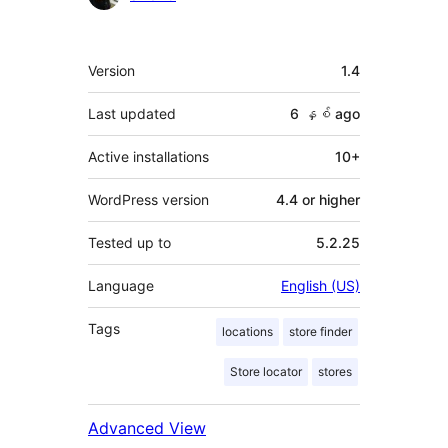
Meta
Version
1.4
Last updated
6 နှစ်
ago
Active installations
10+
WordPress version
4.4 or higher
Tested up to
5.2.25
Language
English (US)
Tags
locations
store finder
Store locator
stores
Advanced View