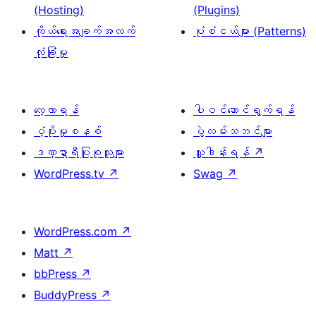
(Hosting)
(Plugins)
ကိုယ်ရေးအချက်အလက်
ပုံစံငယ်များ (Patterns)
လုံခြုံမှု
လေ့လာရန်
ပါဝင်ဆောင်ရွက်ရန်
ပံ့ပိုးမှုစနစ်
ပွဲလမ်းသဘင်များ
ဒဏ္ဍာရီပြုစုသူများ
လှူဒါန်းရန်
↗
WordPress.tv
↗
Swag
↗
WordPress.com
↗
Matt
↗
bbPress
↗
BuddyPress
↗