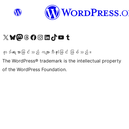
ကျွန်ုပ်တို့၏ X (ယခင် Twitter) အကောင့်သို့ သွားရောက်ကြည့်ရှုပါ
ကျွန်ုပ်တို့၏ Bluesky အကောင့်သို့ ဝင်ရောက်ကြည့်ရှုရန်
ကျွန်ုပ်တို့၏ Mastodon အကောင့်သို့ သွားရောက်ကြည့်ရှုပါ
ကျွန်ုပ်တို့၏ Threads အကောင့်သို့ ဝင်ရောက်ကြည့်ရှုရန်
ကျွန်ုပ်တို့၏ Facebook စာမျက်နှာသို့ သွားရောက်ကြည့်ရှုပါ
ကျွန်ုပ်တို့၏ Instagram အကောင့်သို့ သွားရောက်ကြည့်ရှုပါ
ကျွန်ုပ်တို့၏ LinkedIn အကောင့်သို့ သွားရောက်ကြည့်ရှုပါ
ကျွန်ုပ်တို့၏ TikTok အကောင့်သို့ ဝင်ရောက်ကြည့်ရှုရန်
ကျွန်ုပ်တို့၏ YouTube ချန်နယ်သို့ သွားရောက်ကြည့်ရှုပါ
ကျွန်ုပ်တို့၏ Tumblr အကောင့်သို့ ဝင်ရောက်ကြည့်ရှုရန်
ကုဒ်ရေးသားခြင်းသည် ကဗျာသီကုံးခြင်း ဖြစ်သည်။
The WordPress® trademark is the intellectual property
of the WordPress Foundation.