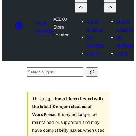
AZEXO
Submit
Submit
Plugin
Store
a plugin
a plugin
Directory
Locator
My
My
favorites
favorites
Log in
Log in
Search
plugins
This plugin
hasn’t been tested with
the latest 3 major releases of
WordPress
. It may no longer be
maintained or supported and may
have compatibility issues when used