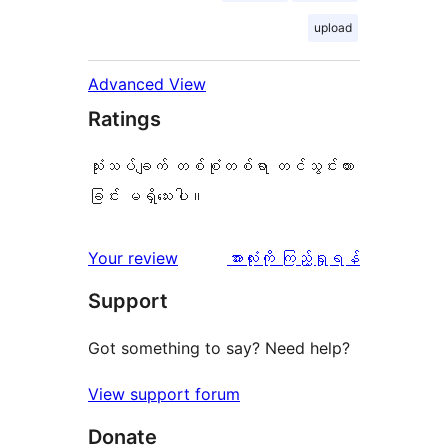
upload
Advanced View
Ratings
သုံးသပ်ချက် တစ်စုံတစ်ရာ တင်သွင်းထား
ခြင်း မရှိသေးပါ။
သုံးသပ်
Your review
အားလုံးကို ကြည့်ရှုရန်
ချက်
Support
Got something to say? Need help?
View support forum
Donate