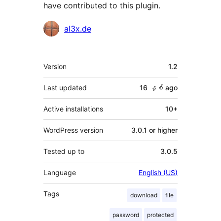
have contributed to this plugin.
Contributors
al3x.de
Meta
Version
1.2
Last updated
16 နှစ်
ago
Active installations
10+
WordPress version
3.0.1 or higher
Tested up to
3.0.5
Language
English (US)
Tags
download
file
password
protected