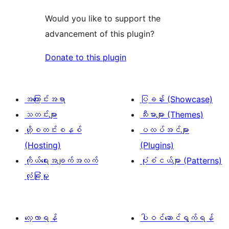
Would you like to support the
advancement of this plugin?
Donate to this plugin
အကြောင်းအရာ
ပြခန်း (Showcase)
သတင်းများ
သီးမားများ (Themes)
ဟို့စတင်းစနစ်
ပလပ်အင်များ
(Hosting)
(Plugins)
ကိုယ်ရေးအချက်အလက်
ပုံစံငယ်များ (Patterns)
လုံခြုံမှု
လေ့လာရန်
ပါဝင်ဆောင်ရွက်ရန်