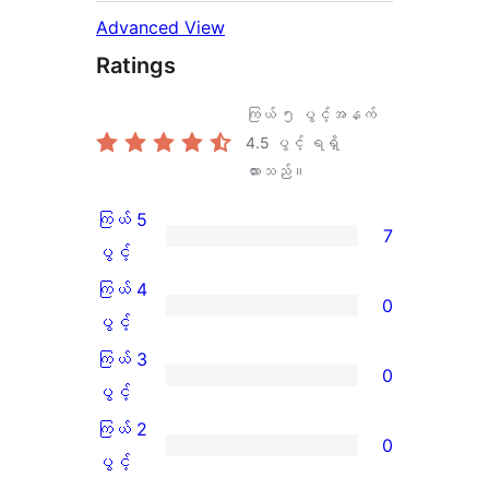
Advanced View
Ratings
ကြယ် ၅ ပွင့်အနက်
4.5
ပွင့် ရရှိ
ထားသည်။
ကြယ် 5
7
ကြယ်
ပွင့်
5
ကြယ် 4
0
ပွင့်
ကြယ်
ပွင့်
အဆင့်
4
ကြယ် 3
0
သုံးသပ်
ပွင့်
ကြယ်
ပွင့်
ချက်
အဆင့်
3
ကြယ် 2
0
7
သုံးသပ်
ပွင့်
ကြယ်
ပွင့်
စောင်
ချက်
အဆင့်