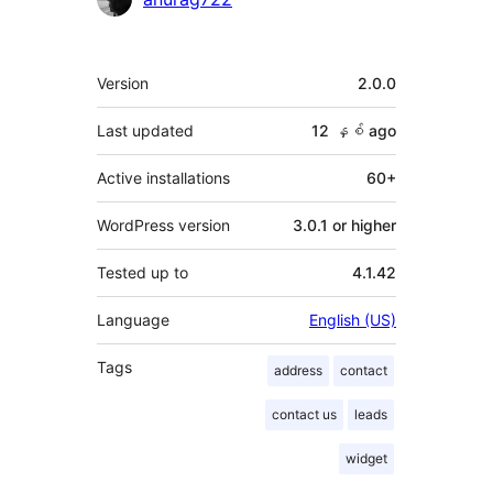
Meta
Version
2.0.0
Last updated
12 နှစ်
ago
Active installations
60+
WordPress version
3.0.1 or higher
Tested up to
4.1.42
Language
English (US)
Tags
address
contact
contact us
leads
widget