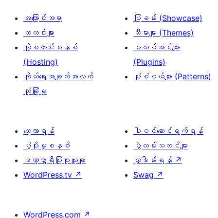
အကြောင်းအရာ
ပြခန်း (Showcase)
သတင်းများ
သီးမားများ (Themes)
ဟို့စတင်းစနစ်
ပလပ်အင်များ
(Hosting)
(Plugins)
ကိုယ်ရေးအချက်အလက်
ပုံစံငယ်များ (Patterns)
လုံခြုံမှု
လေ့လာရန်
ပါဝင်ဆောင်ရွက်ရန်
ပံ့ပိုးမှုစနစ်
ပွဲလမ်းသဘင်များ
ဒဏ္ဍာရီပြုစုသူများ
လှူဒါန်းရန်
↗
WordPress.tv
↗
Swag
↗
WordPress.com
↗