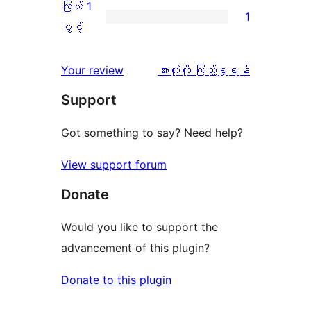
2
ကြယ် 1
1
0
သုံးသပ်
ပွင့်
ကြယ်
ပွင့်
စောင်
ချက်
အဆင့်
1
0
သုံးသပ်
ပွင့်
သုံးသပ်
Your review
အားလုံးကို ကြည့်ရှုရန်
စောင်
ချက်
အဆင့်
ချက်
Support
0
သုံးသပ်
စောင်
ချက်
Got something to say? Need help?
1
View support forum
စောင်
Donate
Would you like to support the
advancement of this plugin?
Donate to this plugin