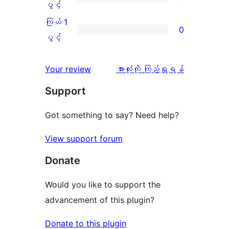
ပွင့်
ကြယ်
ပွင့်
စောင်
ချက်
အဆင့်
2
ကြယ် 1
0
0
သုံးသပ်
ပွင့်
ကြယ်
ပွင့်
စောင်
ချက်
အဆင့်
1
1
သုံးသပ်
ပွင့်
သုံးသပ်
Your review
အားလုံးကို ကြည့်ရှုရန်
စောင်
ချက်
အဆင့်
ချက်
Support
0
သုံးသပ်
စောင်
ချက်
Got something to say? Need help?
0
View support forum
စောင်
Donate
Would you like to support the
advancement of this plugin?
Donate to this plugin