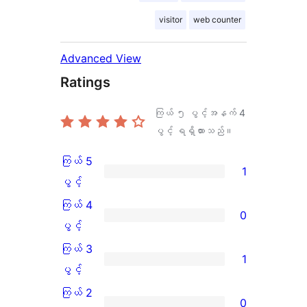
visitor
web counter
Advanced View
Ratings
ကြယ် ၅ ပွင့်အနက်
4
ပွင့် ရရှိထားသည်။
ကြယ် 5
1
ကြယ်
ပွင့်
5
ကြယ် 4
0
ပွင့်
ကြယ်
ပွင့်
အဆင့်
4
ကြယ် 3
1
သုံးသပ်
ပွင့်
ကြယ်
ပွင့်
ချက်
အဆင့်
3
ကြယ် 2
0
1
သုံးသပ်