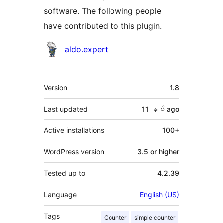
software. The following people
have contributed to this plugin.
Contributors
aldo.expert
Meta
Version
1.8
Last updated
11 နှစ်
ago
Active installations
100+
WordPress version
3.5 or higher
Tested up to
4.2.39
Language
English (US)
Tags
Counter
simple counter