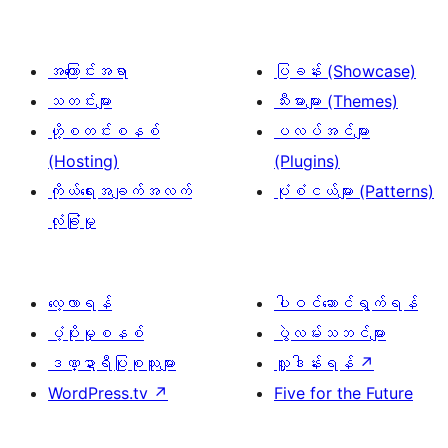
အကြောင်းအရာ
ပြခန်း (Showcase)
သတင်းများ
သီးမားများ (Themes)
ဟို့စတင်းစနစ်
ပလပ်အင်များ
(Hosting)
(Plugins)
ကိုယ်ရေးအချက်အလက်
ပုံစံငယ်များ (Patterns)
လုံခြုံမှု
လေ့လာရန်
ပါဝင်ဆောင်ရွက်ရန်
ပံ့ပိုးမှုစနစ်
ပွဲလမ်းသဘင်များ
ဒဏ္ဍာရီပြုစုသူများ
လှူဒါန်းရန်
↗
WordPress.tv
↗
Five for the Future