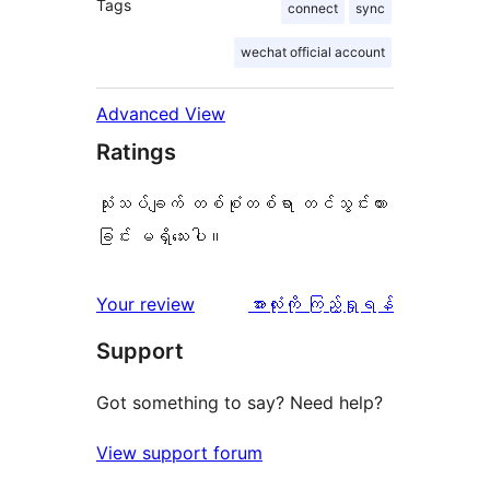
Tags
connect
sync
wechat official account
Advanced View
Ratings
သုံးသပ်ချက် တစ်စုံတစ်ရာ တင်သွင်းထား
ခြင်း မရှိသေးပါ။
သုံးသပ်
Your review
အားလုံးကို ကြည့်ရှုရန်
ချက်
Support
Got something to say? Need help?
View support forum