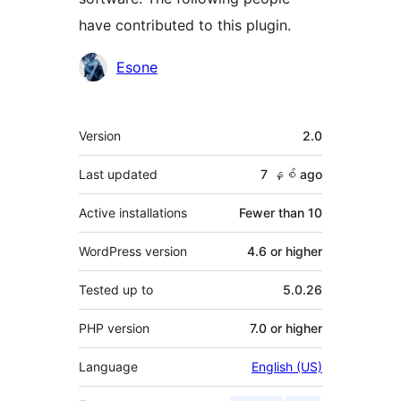
have contributed to this plugin.
Contributors
Esone
Meta
Version
2.0
Last updated
7 နှစ်
ago
Active installations
Fewer than 10
WordPress version
4.6 or higher
Tested up to
5.0.26
PHP version
7.0 or higher
Language
English (US)