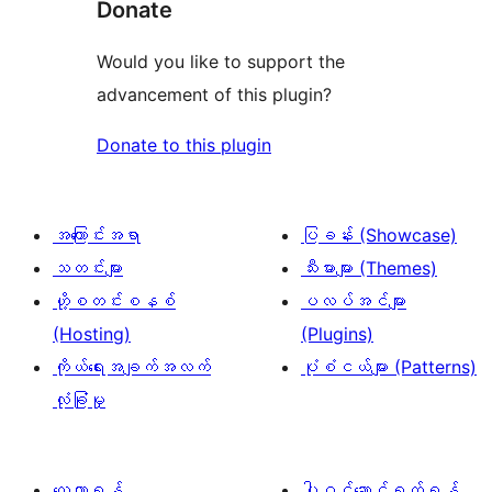
Donate
Would you like to support the
advancement of this plugin?
Donate to this plugin
အကြောင်းအရာ
ပြခန်း (Showcase)
သတင်းများ
သီးမားများ (Themes)
ဟို့စတင်းစနစ်
ပလပ်အင်များ
(Hosting)
(Plugins)
ကိုယ်ရေးအချက်အလက်
ပုံစံငယ်များ (Patterns)
လုံခြုံမှု
လေ့လာရန်
ပါဝင်ဆောင်ရွက်ရန်