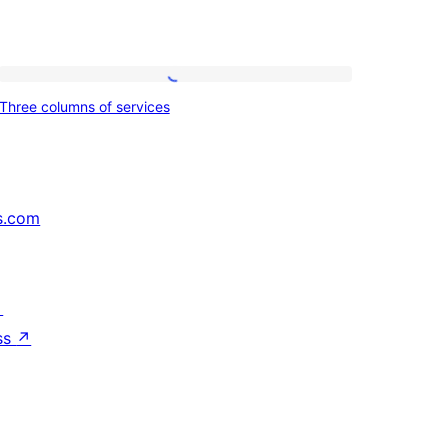
Three
Three columns of services
columns
of
services
s.com
↗
ss
↗