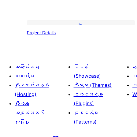
Project
Project Details
Details
အကြောင်းအရာ
ပြခန်း
လ
သတင်းများ
(Showcase)
ပံ
ဟို့စတင်းစနစ်
သီးမားများ (Themes)
ဒဏ
(Hosting)
ပလပ်အင်များ
W
ကိုယ်ရေး
(Plugins)
အချက်အလက်
ပုံစံငယ်များ
လုံခြုံမှု
(Patterns)