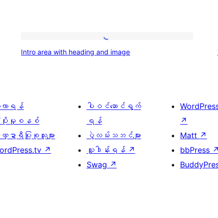
Intro
Intro area with heading and image
area
with
heading
and
ေ့လာရန်
ပါဝင်ဆောင်ရွက်
WordPres
image
့ပိုးမှုစနစ်
ရန်
↗
္ဍာရီပြုစုသူများ
ပွဲလမ်းသဘင်များ
Matt
↗
ordPress.tv
↗
လှူဒါန်းရန်
↗
bbPress
Swag
↗
BuddyPre