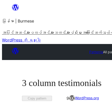
အကြောင်းအရာ
သို့
မြန်မာ | Burmese
ကျော်သွား
ရန်
အပြင်အဆင်များ
ပလပ်အင်များ
သတင်းများ
ပံ့ပိုးမှု
အကြောင်း
ဆက်သွယ်
WordPress ကို ရယူပါ
Patterns
All p
3 column testimonials
စိတ်ကြိုက်
WordPress.org
9
Copy pattern
အဖြစ်